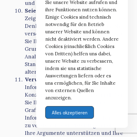
Sie unsere Website aufrufen und
und Zitierweise.
ihre Funktionen nutzen können.
Seien Sie kritisch und reflektiert
:
Einige Cookies sind technisch
Zeigen Sie in Ihrer Hausarbeit kritisches
notwendig für den Betrieb
Denken und Reflexion. Diskutieren Sie
unserer Website und können
verschiedene Perspektiven und zeigen
nicht deaktiviert werden. Andere
Sie Ihre eigene Meinung auf der
Cookies (einschließlich Cookies
Grundlage Ihrer Forschungen und
von Dritten) helfen uns dabei,
Analysen. Begründen Sie Ihre
unsere Website zu verbessern,
Standpunkte und seien Sie offen für
indem sie uns statistische
alternative Ansätze.
Auswertungen liefern oder es
Verwenden Sie Visualisierungen
:
uns ermöglichen, für Sie Inhalte
Informatik beinhaltet oft komplexe
von externen Quellen
Konzepte und Daten. Veranschaulichen
anzuzeigen.
Sie Ihre Arbeit durch Diagramme,
Grafiken oder Tabellen, um
Alles akzeptieren
Informationen besser darzustellen und
zu verstehen. Visualisierungen können
Ihre Argumente unterstützen und Ihre