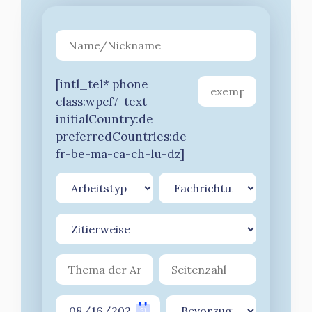
[intl_tel* phone
class:wpcf7-text
initialCountry:de
preferredCountries:de-
fr-be-ma-ca-ch-lu-dz]