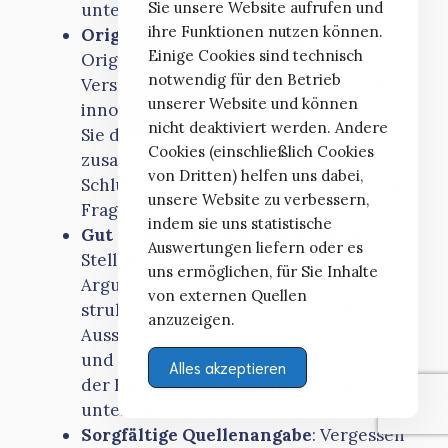
Sie unsere Website aufrufen und
unterstützen.
ihre Funktionen nutzen können.
Originalität
: Streben Sie nach
Einige Cookies sind technisch
Originalität in Ihrer Hausarbeit.
notwendig für den Betrieb
Versuchen Sie, neue Erkenntnisse oder
unserer Website und können
innovative Ansätze einzubringen. Achten
nicht deaktiviert werden. Andere
Sie darauf, Ihre Arbeit nicht einfach nur
Cookies (einschließlich Cookies
zusammenzufassen, sondern eigene
von Dritten) helfen uns dabei,
Schlussfolgerungen zu ziehen und neue
unsere Website zu verbessern,
Fragen aufzuwerfen.
indem sie uns statistische
Gut strukturierte Argumentation
:
Auswertungen liefern oder es
Stellen Sie sicher, dass Ihre
uns ermöglichen, für Sie Inhalte
Argumentation logisch und gut
von externen Quellen
strukturiert ist. Begründen Sie Ihre
anzuzeigen.
Aussagen mit ausreichenden Belegen
und verwenden Sie geeignete Zitate aus
Alles akzeptieren
der Fachliteratur, um Ihre Ansichten zu
unterstützen.
Sorgfältige Quellenangabe
: Vergessen