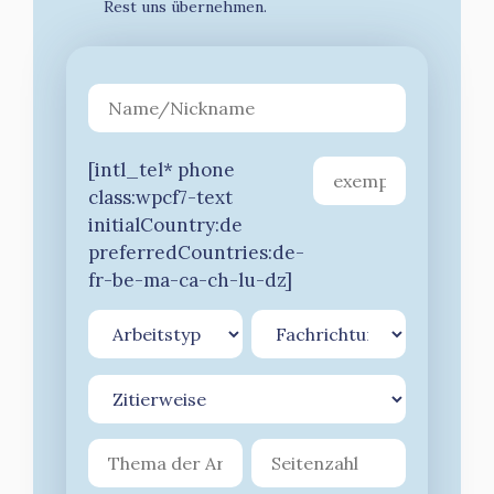
Rest uns übernehmen.
[intl_tel* phone
class:wpcf7-text
initialCountry:de
preferredCountries:de-
fr-be-ma-ca-ch-lu-dz]