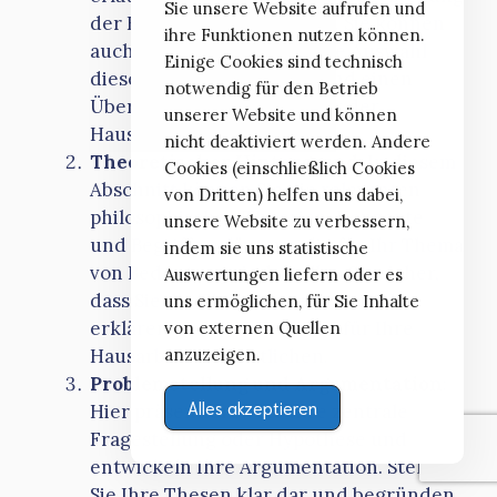
Sie unsere Website aufrufen und
der Hausarbeit darzulegen. Sie können
ihre Funktionen nutzen können.
auch Ihre Motivation für die Auswahl
Einige Cookies sind technisch
dieses Themas erläutern und einen
notwendig für den Betrieb
Überblick über die Struktur der
unserer Website und können
Hausarbeit geben.
nicht deaktiviert werden. Andere
Theoretischer Hintergrund
: In diesem
Cookies (einschließlich Cookies
Abschnitt können Sie die relevanten
von Dritten) helfen uns dabei,
philosophischen Theorien, Konzepte
unsere Website zu verbessern,
und Begriffe erläutern, die für Ihr Thema
indem sie uns statistische
von Bedeutung sind. Stellen Sie sicher,
Auswertungen liefern oder es
dass Sie die Theorien verständlich
uns ermöglichen, für Sie Inhalte
erklären und ihre Relevanz für Ihre
von externen Quellen
Hausarbeit verdeutlichen.
anzuzeigen.
Problemstellung und Argumentation
:
Alles akzeptieren
Hier präsentieren Sie Ihre zentrale
Fragestellung oder Hypothese und
entwickeln Ihre Argumentation. Stellen
Sie Ihre Thesen klar dar und begründen